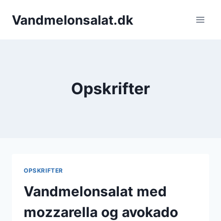
Fortsæt
Vandmelonsalat.dk
til
indhold
Opskrifter
OPSKRIFTER
Vandmelonsalat med
mozzarella og avokado