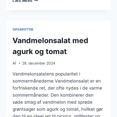
LÆS MERE
MED
CITRON
OG
DILD
OPSKRIFTER
Vandmelonsalat med
agurk og tomat
Af
28. december 2024
Vandmelonsalatens popularitet i
sommermånederne Vandmelonsalat er en
forfriskende ret, der ofte nydes i de varme
sommermåneder. Den kombinerer den
søde smag af vandmelon med sprøde
grøntsager som agurk og tomat, hvilket gør
den til en ideel ret til picnics, grillfester og