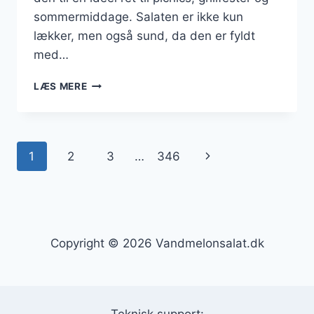
sommermiddage. Salaten er ikke kun
lækker, men også sund, da den er fyldt
med…
VANDMELONSALAT
LÆS MERE
MED
AGURK
OG
TOMAT
Side
Næste
1
2
3
…
346
navigation
side
Copyright © 2026 Vandmelonsalat.dk