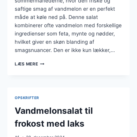
sommermånederne, hvor den friske og
saftige smag af vandmelon er en perfekt
måde at køle ned på. Denne salat
kombinerer ofte vandmelon med forskellige
ingredienser som feta, mynte og nødder,
hvilket giver en skøn blanding af
smagsnuancer. Den er ikke kun lækker,…
VANDMELONSALAT
LÆS MERE
MED
SØD
KARTOFFEL
OG
MANDLER
OPSKRIFTER
Vandmelonsalat til
frokost med laks