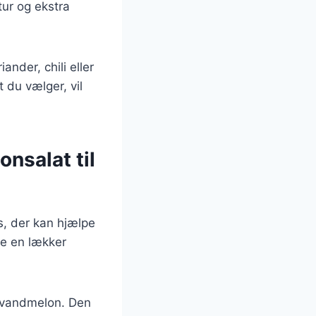
tur og ekstra
ander, chili eller
 du vælger, vil
nsalat til
s, der kan hjælpe
ave en lækker
g vandmelon. Den