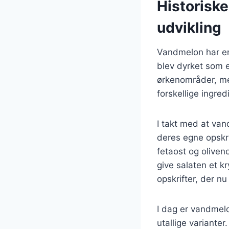
Historisk
udvikling
Vandmelon har en 
blev dyrket som e
ørkenområder, me
forskellige ingred
I takt med at van
deres egne opskr
fetaost og oliveno
give salaten et kr
opskrifter, der n
I dag er vandmelo
utallige varianter