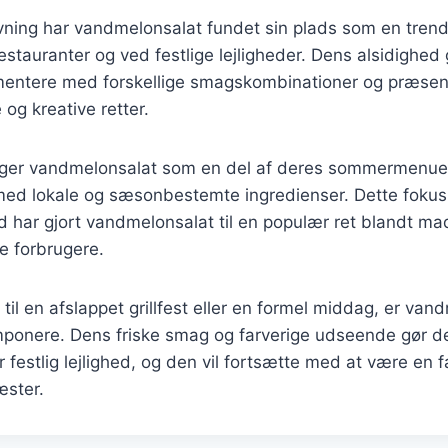
ning har vandmelonsalat fundet sin plads som en trendy
stauranter og ved festlige lejligheder. Dens alsidighed 
mentere med forskellige smagskombinationer og præsenta
e og kreative retter.
ger vandmelonsalat som en del af deres sommermenuer
ed lokale og sæsonbestemte ingredienser. Dette fokus 
 har gjort vandmelonsalat til en populær ret blandt ma
 forbrugere.
til en afslappet grillfest eller en formel middag, er van
l imponere. Dens friske smag og farverige udseende gør de
ver festlig lejlighed, og den vil fortsætte med at være en f
ster.