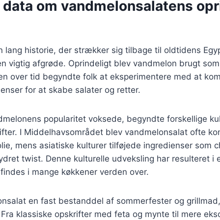
e data om vandmelonsalatens opr
lang historie, der strækker sig tilbage til oldtidens Eg
n vigtig afgrøde. Oprindeligt blev vandmelon brugt som e
n over tid begyndte folk at eksperimentere med at k
ienser for at skabe salater og retter.
dmelonens popularitet voksede, begyndte forskellige kul
ifter. I Middelhavsområdet blev vandmelonsalat ofte k
lie, mens asiatiske kulturer tilføjede ingredienser som chi
ydret twist. Denne kulturelle udveksling har resulteret i 
u findes i mange køkkener verden over.
nsalat en fast bestanddel af sommerfester og grillmad,
. Fra klassiske opskrifter med feta og mynte til mere eks