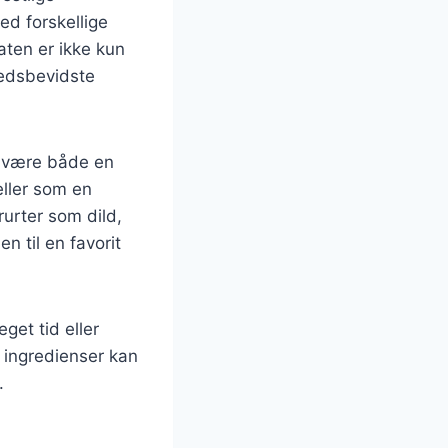
d forskellige
aten er ikke kun
hedsbevidste
t være både en
eller som en
rurter som dild,
n til en favorit
et tid eller
r ingredienser kan
.