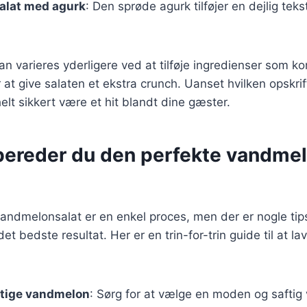
lat med agurk
: Den sprøde agurk tilføjer en dejlig teks
an varieres yderligere ved at tilføje ingredienser som kori
at give salaten et ekstra crunch. Uanset hvilken opskrift
lt sikkert være et hit blandt dine gæster.
bereder du den perfekte vandmelo
andmelonsalat er en enkel proces, men der er nogle tip
t bedste resultat. Her er en trin-for-trin guide til at l
gtige vandmelon
: Sørg for at vælge en moden og safti