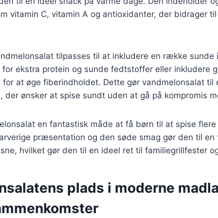
 den til en ideel snack på varme dage. Den indeholder o
m vitamin C, vitamin A og antioxidanter, der bidrager til
dmelonsalat tilpasses til at inkludere en række sunde 
r for ekstra protein og sunde fedtstoffer eller inkludere
la for at øge fiberindholdet. Dette gør vandmelonsalat ti
, der ønsker at spise sundt uden at gå på kompromis 
lonsalat en fantastisk måde at få børn til at spise flere
arverige præsentation og den søde smag gør den til en f
e, hvilket gør den til en ideel ret til familiegrillfester
salatens plads i moderne madla
sammenkomster