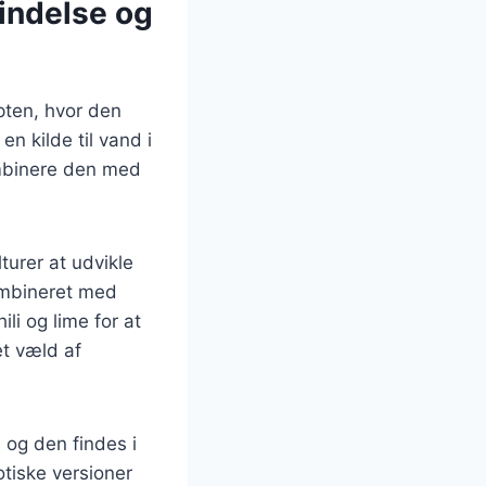
indelse og
ypten, hvor den
n kilde til vand i
ombinere den med
turer at udvikle
ombineret med
li og lime for at
et væld af
 og den findes i
otiske versioner