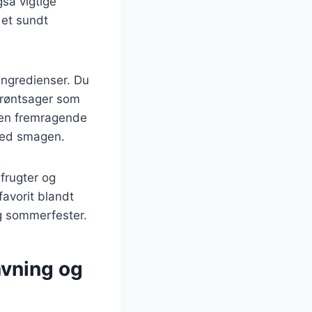
gså vigtige
 et sundt
ingredienser. Du
 grøntsager som
l en fremragende
med smagen.
 frugter og
avorit blandt
 og sommerfester.
vning og