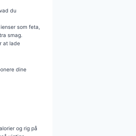
hvad du
ienser som feta,
stra smag.
r at lade
ponere dine
lorier og rig på