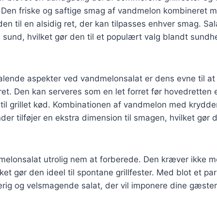
en friske og saftige smag af vandmelon kombineret me
den til en alsidig ret, der kan tilpasses enhver smag. Sal
sund, hvilket gør den til et populært valg blandt sund
talende aspekter ved vandmelonsalat er dens evne til a
 ret. Den kan serveres som en let forret før hovedretten 
 til grillet kød. Kombinationen af vandmelon med krydde
der tilføjer en ekstra dimension til smagen, hvilket gør de
lonsalat utrolig nem at forberede. Den kræver ikke meg
ket gør den ideel til spontane grillfester. Med blot et pa
rig og velsmagende salat, der vil imponere dine gæster