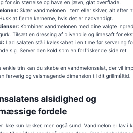
g for sin størrelse og have en jævn, glat overflade.
elonen
: Skær vandmelonen i tern eller skiver, alt efter 
Husk at fjerne kernerne, hvis det er nødvendigt.
dienser
: Kombiner vandmelonen med dine valgte ingred
gurk. Tilsæt en dressing af olivenolie og limesaft for ek
yd
: Lad salaten stå i køleskabet i en time før servering fo
de sig. Server den kold som en forfriskende side ret.
e enkle trin kan du skabe en vandmelonsalat, der vil im
en farverig og velsmagende dimension til dit grillmåltid.
salatens alsidighed og
mæssige fordele
 ikke kun lækker, men også sund. Vandmelon er lav i ka