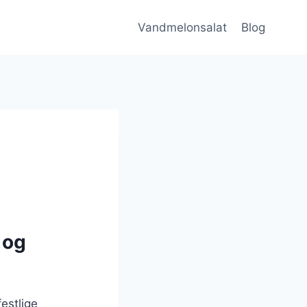
Vandmelonsalat
Blog
 og
estlige