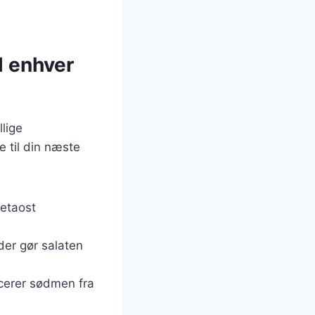
l enhver
lige
 til din næste
fetaost
 der gør salaten
ncerer sødmen fra