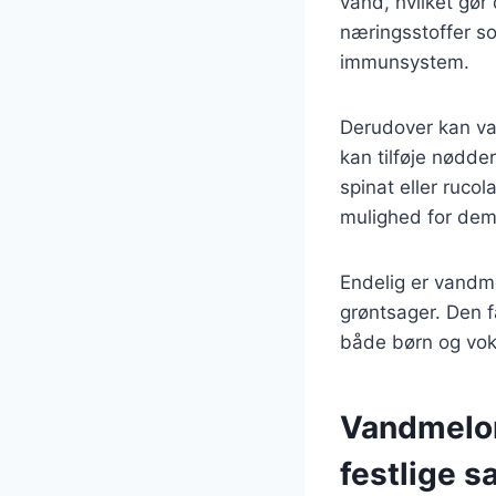
vand, hvilket gør
næringsstoffer so
immunsystem.
Derudover kan van
kan tilføje nødde
spinat eller ruco
mulighed for dem
Endelig er vandme
grøntsager. Den f
både børn og voksn
Vandmelon
festlige 