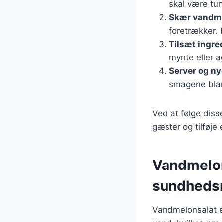
skal være tun
Skær vandm
foretrækker. 
Tilsæt ingre
mynte eller a
Server og n
smagene blan
Ved at følge diss
gæster og tilføje 
Vandmelon
sundheds
Vandmelonsalat er