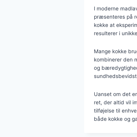
I moderne madlav
præsenteres på re
kokke at eksperi
resulterer i unikk
Mange kokke bru
kombinerer den m
og bæredygtighed
sundhedsbevidste
Uanset om det er 
ret, der altid vi
tilføjelse til enh
både kokke og gæ