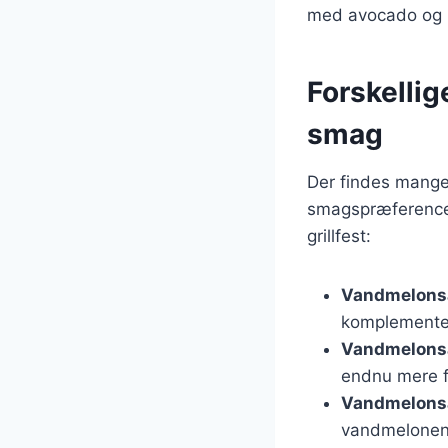
med avocado og l
Forskellig
smag
Der findes mange 
smagspræferencer.
grillfest:
Vandmelonsa
komplemente
Vandmelons
endnu mere f
Vandmelonsa
vandmelonen