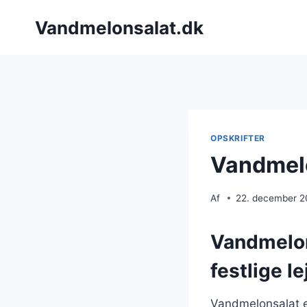
Fortsæt
Vandmelonsalat.dk
til
indhold
OPSKRIFTER
Vandmelo
Af
22. december 
Vandmelons
festlige l
Vandmelonsalat er