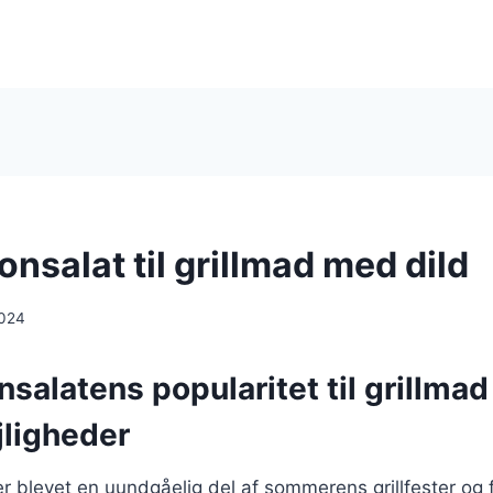
nsalat til grillmad med dild
2024
alatens popularitet til grillmad
ejligheder
 blevet en uundgåelig del af sommerens grillfester og f