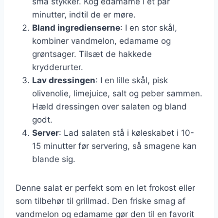
små stykker. Kog edamame i et par
minutter, indtil de er møre.
Bland ingredienserne
: I en stor skål,
kombiner vandmelon, edamame og
grøntsager. Tilsæt de hakkede
krydderurter.
Lav dressingen
: I en lille skål, pisk
olivenolie, limejuice, salt og peber sammen.
Hæld dressingen over salaten og bland
godt.
Server
: Lad salaten stå i køleskabet i 10-
15 minutter før servering, så smagene kan
blande sig.
Denne salat er perfekt som en let frokost eller
som tilbehør til grillmad. Den friske smag af
vandmelon og edamame gør den til en favorit