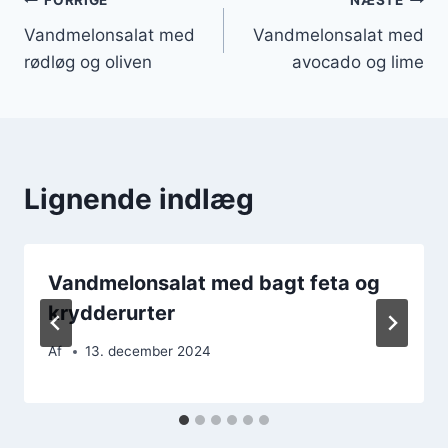
Indlægsnavigation
FORRIGE
NÆSTE
Vandmelonsalat med
Vandmelonsalat med
rødløg og oliven
avocado og lime
Lignende indlæg
Vandmelonsalat med bagt feta og
krydderurter
Af
13. december 2024