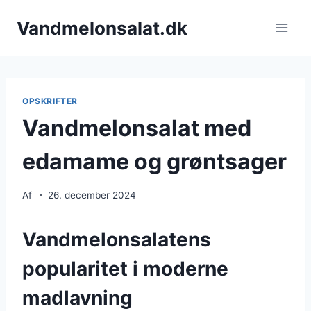
Fortsæt
Vandmelonsalat.dk
til
indhold
OPSKRIFTER
Vandmelonsalat med
edamame og grøntsager
Af
26. december 2024
Vandmelonsalatens
popularitet i moderne
madlavning