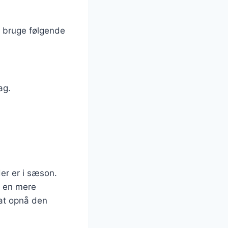
u bruge følgende
ag.
er er i sæson.
r en mere
 at opnå den