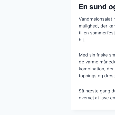
En sund og
Vandmelonsalat m
mulighed, der kan
til en sommerfest
hit.
Med sin friske s
de varme måneder
kombination, der 
toppings og dres
Så næste gang du
overvej at lave e