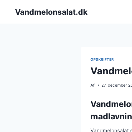
Fortsæt
Vandmelonsalat.dk
til
indhold
OPSKRIFTER
Vandmelo
Af
27. december 2
Vandmelon
madlavni
Vandmelonsalat e