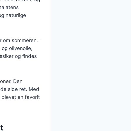
salatens
og naturlige
sær om sommeren. I
og olivenolie,
ssiker og findes
ioner. Den
ende side ret. Med
blevet en favorit
t