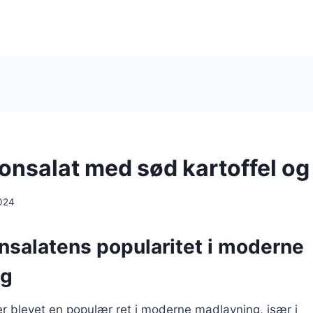
nsalat med sød kartoffel og 
024
salatens popularitet i moderne
ng
r blevet en populær ret i moderne madlavning, især i