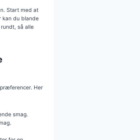
n. Start med at
er kan du blande
rundt, så alle
e
spræferencer. Her
skende smag.
smag.
ter for en