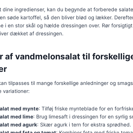
 dine ingredienser, kan du begynde at forberede salate
en søde kartoffel, så den bliver blød og lækker. Dereft
e i en stor skål og hælde dressingen over. Rør forsigtigt 
iver dækket af dressingen.
r af vandmelonsalat til forskellig
er
an tilpasses til mange forskellige anledninger og smag
 variationer:
alat med mynte
: Tilføj friske mynteblade for en forfri
lat med lime
: Brug limesaft i dressingen for en syrlig 
lat med agurk
: Skær agurk i tern for ekstra sprødhed.
lat med feta og tomat
: Kombiner feta med friske toma