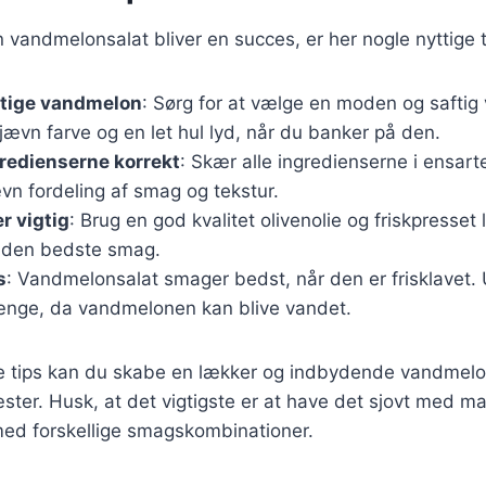
in vandmelonsalat bliver en succes, er her nogle nyttige t
gtige vandmelon
: Sørg for at vælge en moden og safti
jævn farve og en let hul lyd, når du banker på den.
redienserne korrekt
: Skær alle ingredienserne i ensarte
ævn fordeling af smag og tekstur.
r vigtig
: Brug en god kvalitet olivenolie og friskpresset 
r den bedste smag.
s
: Vandmelonsalat smager bedst, når den er frisklavet.
længe, da vandmelonen kan blive vandet.
se tips kan du skabe en lækker og indbydende vandmelon
ter. Husk, at det vigtigste er at have det sjovt med m
ed forskellige smagskombinationer.