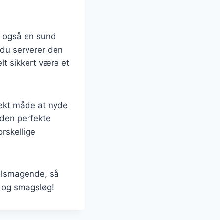
n også en sund
 du serverer den
lt sikkert være et
fekt måde at nyde
 den perfekte
rskellige
velsmagende, så
e og smagsløg!