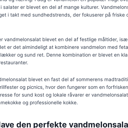
 salater er blevet en del af mange kulturer. Vandmelon
eget i takt med sundhedstrends, der fokuserer på friske 
er vandmelonsalat blevet en del af festlige måltider, i
t er det almindeligt at kombinere vandmelon med feta 
 lækker og sund ret. Denne kombination er blevet en kla
restauranter.
dmelonsalat blevet en fast del af sommerens madtradit
grillfester og picnics, hvor den fungerer som en forfrisk
resse for sund kost og lokale råvarer er vandmelonsalat 
mekokke og professionelle kokke.
t lave den perfekte vandmelonsala