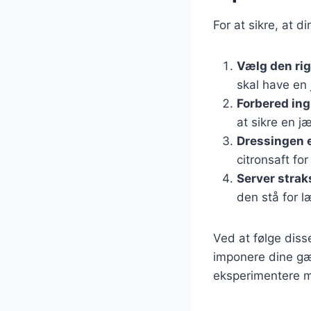
For at sikre, at d
Vælg den ri
skal have en 
Forbered ing
at sikre en j
Dressingen e
citronsaft fo
Server strak
den stå for 
Ved at følge dis
imponere dine gæs
eksperimentere m