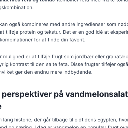
gskombination.
r kan også kombineres med andre ingredienser som nødde
at tilføje protein og tekstur. Det er en god idé at eksp
kombinationer for at finde din favorit.
mulighed er at tilføje frugt som jordbær eller granatæbl
rlig kontrast til den salte feta. Disse frugter tilføjer ogs
, hvilket gør den endnu mere indbydende.
e perspektiver på vandmelonsala
e
lang historie, der går tilbage til oldtidens Egypten, hvo
vand og næring. I dag er vandmelon en populær frugt ove