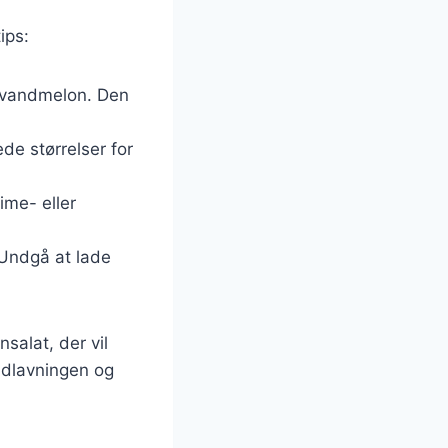
ips:
g vandmelon. Den
de størrelser for
lime- eller
 Undgå at lade
salat, der vil
adlavningen og