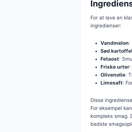
Ingrediens
For at lave en kl
ingredienser:
Vandmelon
:
Sød kartoffe
Fetaost
: Smu
Friske urter
:
Olivenolie
: 
Limesaft
: Fo
Disse ingrediense
For eksempel kan 
kompleks smag. De
bedste smagsopl