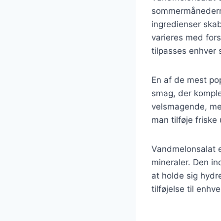
sommermånederne.
ingredienser skab
varieres med forsk
tilpasses enhver
En af de mest pop
smag, der komple
velsmagende, men
man tilføje friske
Vandmelonsalat er
mineraler. Den in
at holde sig hydr
tilføjelse til enh