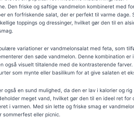
 Den friske og saftige vandmelon kombineret med for
er en forfriskende salat, der er perfekt til varme dage.
ellige toppings og dressinger, hvilket gør den til en alsi
 smag.
ulære variationer er vandmelonsalat med feta, som tilfø
menterer den søde vandmelon. Denne kombination er i
 også visuelt tiltalende med de kontrasterende farver
 urter som mynte eller basilikum for at give salaten et eks
 også en sund mulighed, da den er lav i kalorier og rig
deholder meget vand, hvilket gør den til en ideel ret for
eret i varmen. Med sin lette og friske smag er vandmelo
ver sommerfest eller picnic.