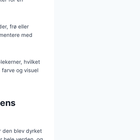
r, frø eller
erimentere med
ekerner, hvilket
å farve og visuel
tens
r den blev dyrket
r hele verden, og