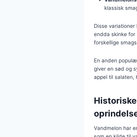
klassisk sma
Disse variatione
endda skinke for 
forskellige smags
En anden populær 
giver en sød og sy
appel til salaten
Historisk
oprindels
Vandmelon har en 
som en kilde til 