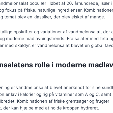
ndmelonsalat populær i løbet af 20. århundrede, især i
g fokus på friske, naturlige ingredienser. Kombination
 tomat blev en klassiker, der blev elsket af mange.
utallige opskrifter og variationer af vandmelonsalat, der 
r og moderne madlavningstrends. Fra salater med feta o
er med skaldyr, er vandmelonsalat blevet en global favor
salatens rolle i moderne madlav
ning er vandmelonsalat blevet anerkendt for sine su
n er lav i kalorier og rig på vitaminer som A og C, samt 
elbredet. Kombinationen af friske grøntsager og frugter i
t, der kan hjælpe med at holde kroppen hydreret.