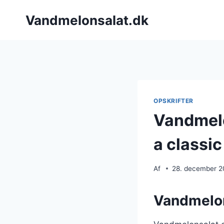
Fortsæt
Vandmelonsalat.dk
til
indhold
OPSKRIFTER
Vandmelo
a classic
Af
28. december 
Vandmelon