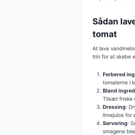
Sådan lav
tomat
At lave vandmelon
trin for at skabe 
Forbered in
tomaterne i 
Bland ingre
Tilsæt friske
Dressing
: D
limejuice for
Servering
: S
smagene blan