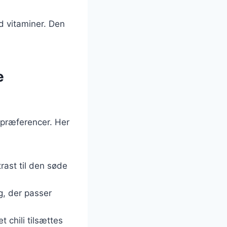
d vitaminer. Den
e
spræferencer. Her
trast til den søde
g, der passer
t chili tilsættes