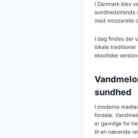
I Danmark blev va
sundhedstrends o
med mozzarella og
I dag findes der 
lokale traditione
eksotiske version
Vandmelon
sundhed
I moderne madlav
fordele. Vandmelo
er gavnlige for h
til en nærende re