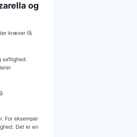
arella og
der kræver få
g saftighed.
terer
g.
er. For eksempel
lighed. Det er en