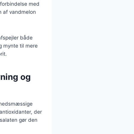
 forbindelse med
en af vandmelon
afspejler både
g mynte til mere
it.
ning og
ndhedsmæssige
antioxidanter, der
 salaten gør den