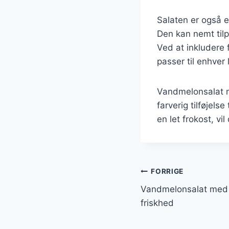
Salaten er også e
Den kan nemt tilp
Ved at inkludere
passer til enhver 
Vandmelonsalat m
farverig tilføjels
en let frokost, vil
Indlægsnavi
FORRIGE
Vandmelonsalat med 
friskhed