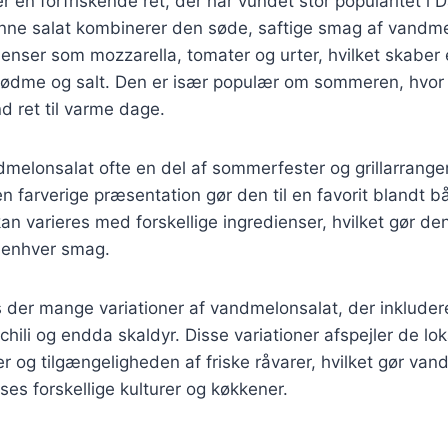
 en forfriskende ret, der har vundet stor popularitet i
Denne salat kombinerer den søde, saftige smag af vand
dienser som mozzarella, tomater og urter, hvilket skaber
ødme og salt. Den er især populær om sommeren, hvor
d ret til varme dage.
dmelonsalat ofte en del af sommerfester og grillarrang
n farverige præsentation gør den til en favorit blandt 
n varieres med forskellige ingredienser, hvilket gør den t
s enhver smag.
s der mange variationer af vandmelonsalat, der inkluder
chili og endda skaldyr. Disse variationer afspejler de lok
og tilgængeligheden af friske råvarer, hvilket gør vand
sses forskellige kulturer og køkkener.