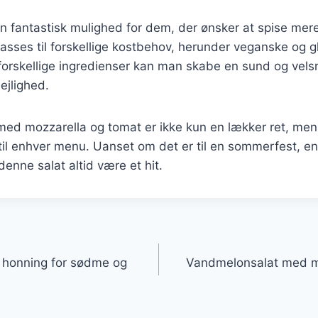
n fantastisk mulighed for dem, der ønsker at spise mer
asses til forskellige kostbehov, herunder veganske og gl
 forskellige ingredienser kan man skabe en sund og vel
lejlighed.
ed mozzarella og tomat er ikke kun en lækker ret, me
e til enhver menu. Uanset om det er til en sommerfest, en
 denne salat altid være et hit.
gation
honning for sødme og
Vandmelonsalat med my