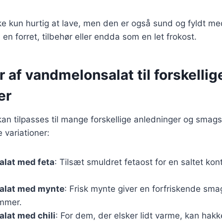
ke kun hurtig at lave, men den er også sund og fyldt me
en forret, tilbehør eller endda som en let frokost.
r af vandmelonsalat til forskellig
er
an tilpasses til mange forskellige anledninger og smag
 variationer:
lat med feta
: Tilsæt smuldret fetaost for en saltet kon
alat med mynte
: Frisk mynte giver en forfriskende sma
ommer.
lat med chili
: For dem, der elsker lidt varme, kan hakke