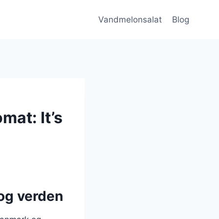
Vandmelonsalat
Blog
at: It’s
og verden