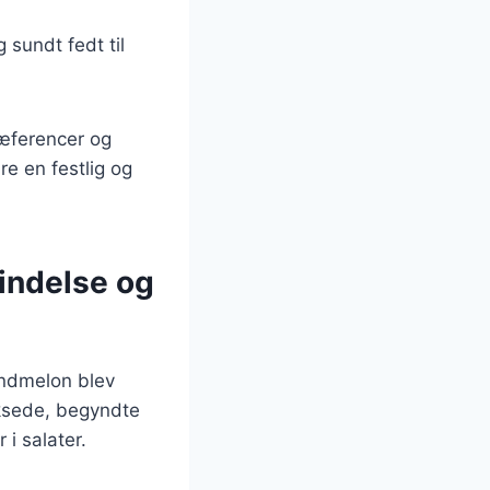
 sundt fedt til
ræferencer og
e en festlig og
indelse og
andmelon blev
oksede, begyndte
i salater.