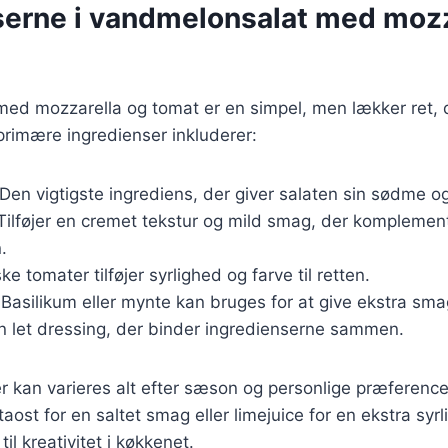
serne i vandmelonsalat med mozz
ed mozzarella og tomat er en simpel, men lækker ret, 
primære ingredienser inkluderer:
 Den vigtigste ingrediens, der giver salaten sin sødme o
 Tilføjer en cremet tekstur og mild smag, der komplemen
.
ske tomater tilføjer syrlighed og farve til retten.
 Basilikum eller mynte kan bruges for at give ekstra sma
En let dressing, der binder ingredienserne sammen.
r kan varieres alt efter sæson og personlige præferenc
taost for en saltet smag eller limejuice for en ekstra syr
til kreativitet i køkkenet.