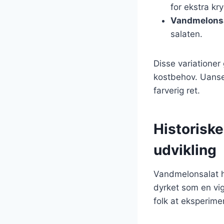
for ekstra kr
Vandmelons
salaten.
Disse variationer
kostbehov. Uanset
farverig ret.
Historisk
udvikling
Vandmelonsalat ha
dyrket som en vi
folk at eksperime