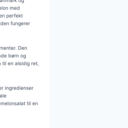
 Danmark og
melon med
 en perfekt
 den fungerer
ementer. Den
både børn og
il en alsidig ret,
er ingredienser
ale
melonsalat til en