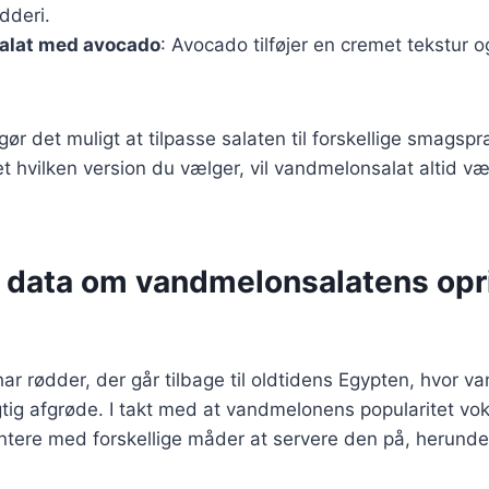
ydderi.
alat med avocado
: Avocado tilføjer en cremet tekstur og
 gør det muligt at tilpasse salaten til forskellige smagsp
 hvilken version du vælger, vil vandmelonsalat altid vær
e data om vandmelonsalatens opr
r rødder, der går tilbage til oldtidens Egypten, hvor v
gtig afgrøde. I takt med at vandmelonens popularitet v
ntere med forskellige måder at servere den på, herunder 