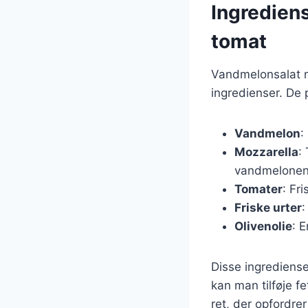
Ingredien
tomat
Vandmelonsalat m
ingredienser. De 
Vandmelon
:
Mozzarella
:
vandmelonen
Tomater
: Fri
Friske urter
:
Olivenolie
: 
Disse ingrediense
kan man tilføje fe
ret, der opfordrer 