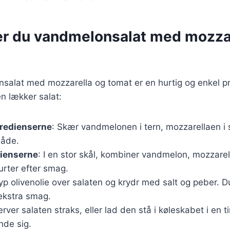
er du vandmelonsalat med mozza
salat med mozzarella og tomat er en hurtig og enkel pr
en lækker salat:
gredienserne
: Skær vandmelonen i tern, mozzarellaen i 
både.
dienserne
: I en stor skål, kombiner vandmelon, mozzarel
 urter efter smag.
ryp olivenolie over salaten og krydr med salt og peber. Du
 ekstra smag.
erver salaten straks, eller lad den stå i køleskabet i en t
de sig.