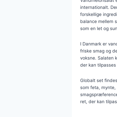
Vandmelonsalat er
internationalt. 
forskellige ingre
balance mellem s
som en let og sun
I Danmark er van
friske smag og de
voksne. Salaten ka
der kan tilpasse
Globalt set finde
som feta, mynte, 
smagspræferencer 
ret, der kan tilpa