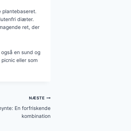
e plantebaseret.
utenfri diæter.
smagende ret, der
n også en sund og
 picnic eller som
NÆSTE
nte: En forfriskende
kombination